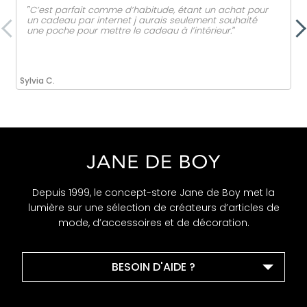
‟C’est parfait comme d’habitude, étant un achat pour
un cadeau par internet j aurais seulement souhaité
une poche pour mettre le cadeau à l’intérieur.ˮ
Sylvia C.
Depuis 1999, le concept-store Jane de Boy met la
lumière sur une sélection de créateurs d’articles de
mode, d’accessoires et de décoration.
BESOIN D'AIDE ?