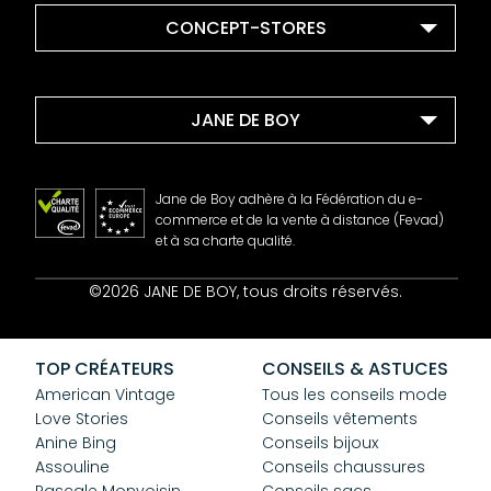
CONCEPT-STORES
JANE DE BOY
Jane de Boy adhère à la Fédération du e-
commerce et de la vente à distance (Fevad)
et à sa charte qualité.
Contact
©2026 JANE DE BOY, tous droits réservés.
Mentions Légales
CGV
Confidentialité
TOP CRÉATEURS
CONSEILS & ASTUCES
Cookies
American Vintage
Tous les conseils mode
Love Stories
Conseils vêtements
Anine Bing
Conseils bijoux
Assouline
Conseils chaussures