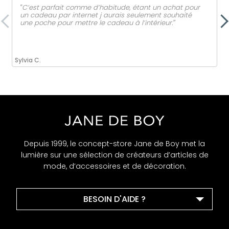
‟C’est parfait comme d’habitude, étant un achat pour
un cadeau par internet j aurais seulement souhaité
une poche pour mettre le cadeau à l’intérieur.ˮ
Sylvia C.
Depuis 1999, le concept-store Jane de Boy met la
lumière sur une sélection de créateurs d’articles de
mode, d’accessoires et de décoration.
BESOIN D'AIDE ?