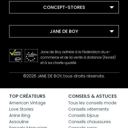
CONCEPT-STORES
JANE DE BOY
Jane de Boy adhère à la Fédération du e-
commerce et de la vente à distance (Fevad)
et à sa charte qualité.
Contact
©2026 JANE DE BOY, tous droits réservés.
Mentions Légales
CGV
Confidentialité
TOP CRÉATEURS
CONSEILS & ASTUCES
Cookies
American Vintage
Tous les conseils mode
Love Stories
Conseils vêtements
Anine Bing
Conseils bijoux
Assouline
Conseils chaussures