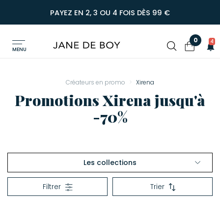
PAYEZ EN 2, 3 OU 4 FOIS DÈS 99 €
0
4
MENU
Créateurs en promo
Xirena
Promotions Xirena jusqu'à
-70%
Les collections
Voir tout Xirena
Filtrer
Trier