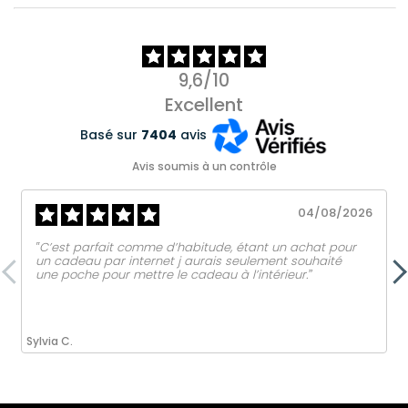
9,6/10
Excellent
Basé sur
7404
avis
Avis soumis à un contrôle
04/08/2026
‟C’est parfait comme d’habitude, étant un achat pour
un cadeau par internet j aurais seulement souhaité
une poche pour mettre le cadeau à l’intérieur.ˮ
Sylvia C.