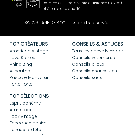
commerce et de la vente à distance (Fevad)
et à sa charte qualité.
Contact
©2026 JANE DE BOY, tous droits réservés.
Mentions Légales
CGV
Confidentialité
TOP CRÉATEURS
CONSEILS & ASTUCES
Cookies
American Vintage
Tous les conseils mode
Love Stories
Conseils vêtements
Anine Bing
Conseils bijoux
Assouline
Conseils chaussures
Pascale Monvoisin
Conseils sacs
Forte Forte
TOP SÉLECTIONS
Esprit bohème
Allure rock
Look vintage
Tendance denim
Tenues de fêtes