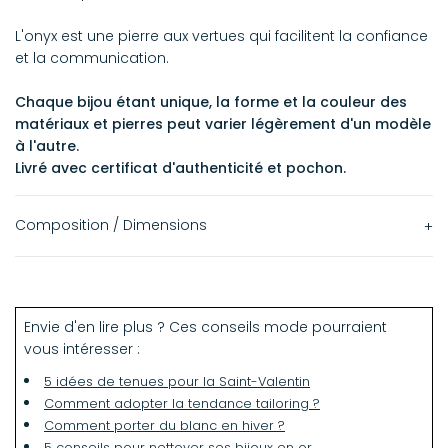
L'onyx est une pierre aux vertues qui facilitent la confiance
et la communication.
Chaque bijou étant unique, la forme et la couleur des
matériaux et pierres peut varier légèrement d'un modèle
à l'autre.
Livré avec certificat d'authenticité et pochon.
Composition / Dimensions
Matériaux : or jaune 9k, pierre Iolite, diamant
Longueur de la chaîne : 49 cm avec anneau de
réglage à 46 cm
Envie d'en lire plus ? Ces conseils mode pourraient
vous intéresser :
Dimensions du pendentif : 1,2 x 0,9 cm
5 idées de tenues pour la Saint-Valentin
Comment adopter la tendance tailoring ?
Comment porter du blanc en hiver ?
5 conseils pour nettoyer ses bijoux en or