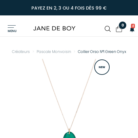
PAYEZ EN 2, 3 OU 4 FOIS DÈS 99 €
0
4
MENU
Créateurs
Pascale Monvoisin
Collier Orso N°1 Green Onyx
NEW