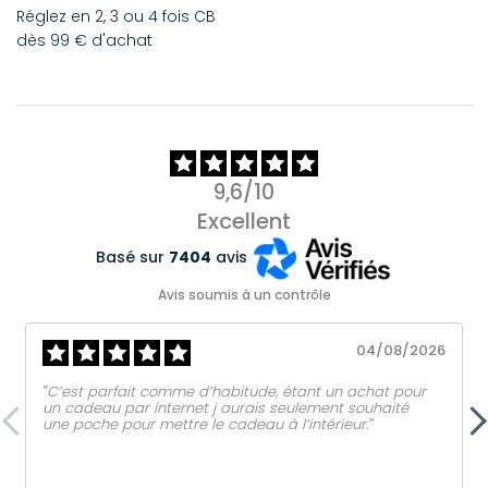
Réglez en 2, 3 ou 4 fois CB
dès 99 € d'achat
9,6/10
Excellent
Basé sur
7404
avis
Avis soumis à un contrôle
04/08/2026
‟C’est parfait comme d’habitude, étant un achat pour
un cadeau par internet j aurais seulement souhaité
une poche pour mettre le cadeau à l’intérieur.ˮ