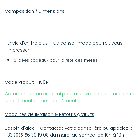
Composition / Dimensions
Carnet relié 17 x 12 x 2,5 cm
320 pg
Envie d'en lire plus ? Ce conseil mode pourrait vous
Papier sans acide PEFC
intéresser :
6 idées cadeaux pour la fête des mères
Code Produit :
115614
Commandez aujourd'hui pour une livraison estimée entre
lundi 10 août et mercredi 12 août
Modalités de livraison & Retours gratuits
Besoin d'aide ?
Contactez votre conseillère
ou appelez le
+33 (0)5 56 30 19 08 du mardi au samedi de 10h à 19h