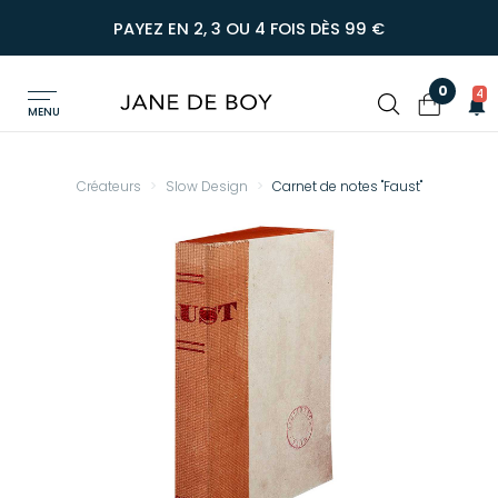
PAYEZ EN 2, 3 OU 4 FOIS DÈS 99 €
0
4
MENU
Créateurs
Slow Design
Carnet de notes "Faust"