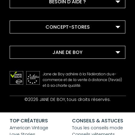
BESOIN D'AIDE ?
CONCEPT-STORES
JANE DE BOY
Jane de Boy adhère à la Fédération du e-
commerce et de la vente à distance (Fevad)
et à sa charte qualité.
Contact
©2026 JANE DE BOY, tous droits réservés.
Mentions Légales
CGV
Confidentialité
TOP CRÉATEURS
CONSEILS & ASTUCES
Cookies
American Vintage
Tous les conseils mode
Love Stories
Conseils vêtements