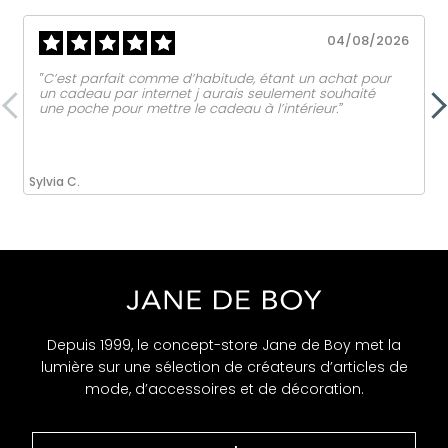
04/08/2026
‟C’est parfait comme d’habitude, étant un achat pour
un cadeau par internet j aurais seulement souhaité
une poche pour mettre le cadeau à l’intérieur.ˮ
Sylvia C.
Depuis 1999, le concept-store Jane de Boy met la
lumière sur une sélection de créateurs d’articles de
mode, d’accessoires et de décoration.