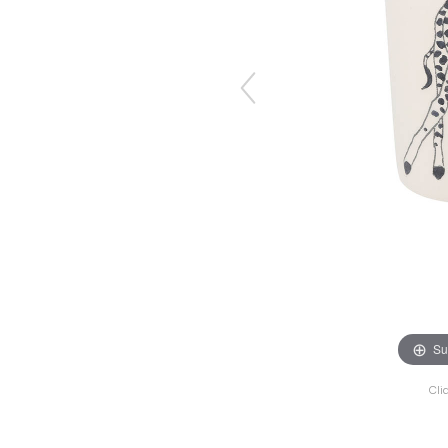
Su
Cli