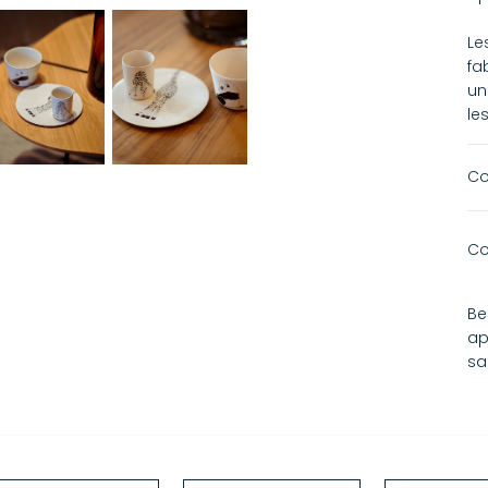
Le
fa
un
le
Co
Co
Be
ap
sa