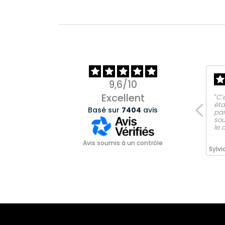
9,6/10
Excellent
‟C’
éta
Basé sur
7404
avis
par
sou
le 
Avis soumis à un contrôle
Sylvi