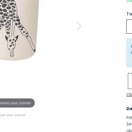
Di
Ta
Cl
rvolez pour zoomer
De
quer pour zoomer
Pe
Se
ap