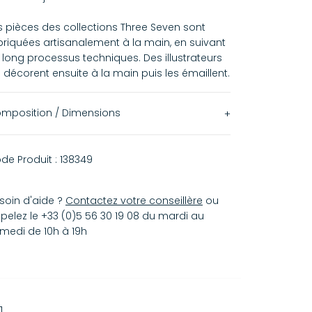
s pièces des collections Three Seven sont
briquées artisanalement à la main, en suivant
 long processus techniques. Des illustrateurs
s décorent ensuite à la main puis les émaillent.
mposition / Dimensions
100% faïence
de Produit :
138349
soin d'aide ?
Contactez votre conseillère
ou
pelez le +33 (0)5 56 30 19 08 du mardi au
medi de 10h à 19h