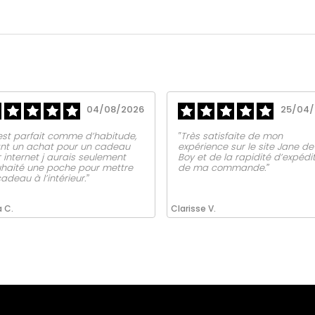
04/08/2026
25/04/
est parfait comme d’habitude,
‟Très satisfaite de mon
nt un achat pour un cadeau
expérience sur le site Jane de
 internet j aurais seulement
Boy et de la rapidité d’expédi
haité une poche pour mettre
de ma commande.ˮ
cadeau à l’intérieur.ˮ
a C.
Clarisse V.