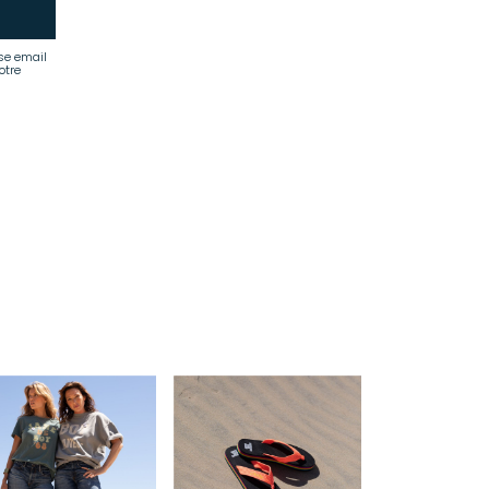
se email
otre