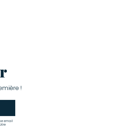
r
mière !
se email
otre