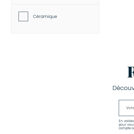
Céramique
Découv
En valida
pour vou
compte ou