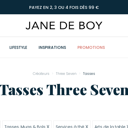
PAYEZ EN 2, 3 OU 4 FOIS DÈS 99 €
LIFESTYLE
INSPIRATIONS
PROMOTIONS
Créateurs
Three Seven
Tasses
Tasses Three Seve
X
X
Tasses, Mugs & Bols
Services à thé
Arts de la table