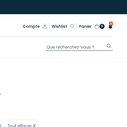
4
Compte
Wishlist
Panier
0
n
X
X
Tout effacer