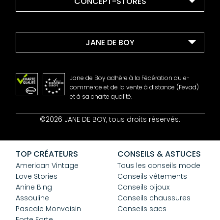
CONCEPT-STORES
JANE DE BOY
Jane de Boy adhère à la Fédération du e-
commerce et de la vente à distance (Fevad)
et à sa charte qualité.
Contact
©2026 JANE DE BOY, tous droits réservés.
Mentions Légales
CGV
Confidentialité
TOP CRÉATEURS
CONSEILS & ASTUCES
Cookies
American Vintage
Tous les conseils mode
Love Stories
Conseils vêtements
Anine Bing
Conseils bijoux
Assouline
Conseils chaussures
Pascale Monvoisin
Conseils sacs
Forte Forte