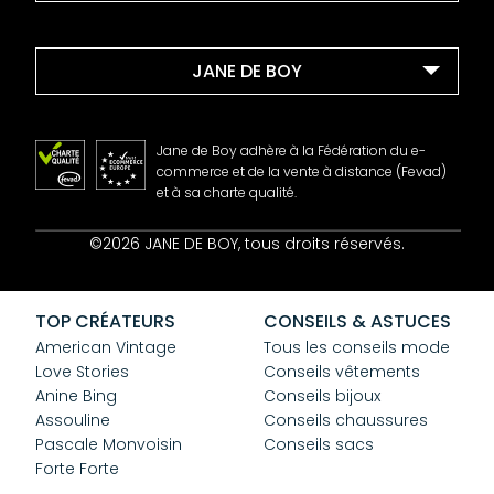
JANE DE BOY
Jane de Boy adhère à la Fédération du e-
commerce et de la vente à distance (Fevad)
et à sa charte qualité.
Contact
©2026 JANE DE BOY, tous droits réservés.
Mentions Légales
CGV
Confidentialité
TOP CRÉATEURS
CONSEILS & ASTUCES
Cookies
American Vintage
Tous les conseils mode
Love Stories
Conseils vêtements
Anine Bing
Conseils bijoux
Assouline
Conseils chaussures
Pascale Monvoisin
Conseils sacs
Forte Forte