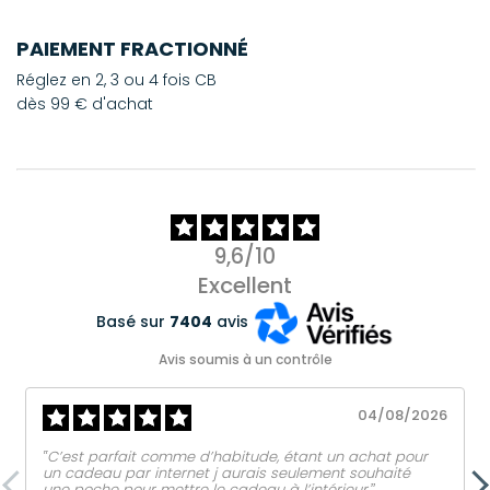
PAIEMENT FRACTIONNÉ
Réglez en 2, 3 ou 4 fois CB
dès 99 € d'achat
9,6/10
Excellent
Basé sur
7404
avis
Avis soumis à un contrôle
04/08/2026
‟C’est parfait comme d’habitude, étant un achat pour
un cadeau par internet j aurais seulement souhaité
une poche pour mettre le cadeau à l’intérieur.ˮ