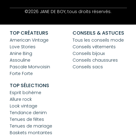
Contact
©2026 JANE DE BOY, tous droits réservés.
Mentions Légales
CGV
Confidentialité
TOP CRÉATEURS
CONSEILS & ASTUCES
Cookies
American Vintage
Tous les conseils mode
Love Stories
Conseils vêtements
Anine Bing
Conseils bijoux
Assouline
Conseils chaussures
Pascale Monvoisin
Conseils sacs
Forte Forte
TOP SÉLECTIONS
Esprit bohème
Allure rock
Look vintage
Tendance denim
Tenues de fêtes
Tenues de mariage
Baskets montantes