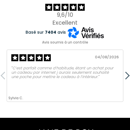
9,6/10
Excellent
Basé sur
7404
avis
Avis soumis à un contrôle
04/08/2026
‟C’est parfait comme d’habitude, étant un achat pour
un cadeau par internet j aurais seulement souhaité
une poche pour mettre le cadeau à l’intérieur.ˮ
Sylvia C.