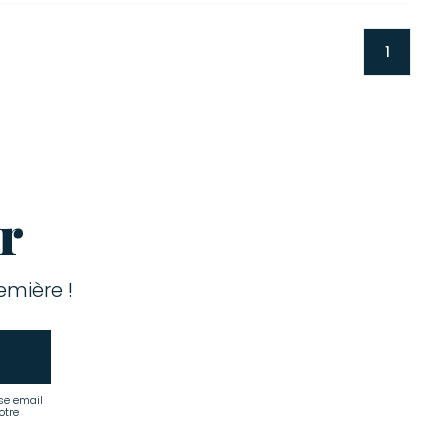
1
r
mière !
se email
otre