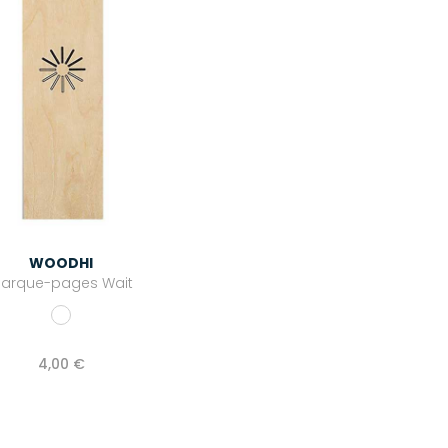
WOODHI
arque-pages Wait
4,00 €