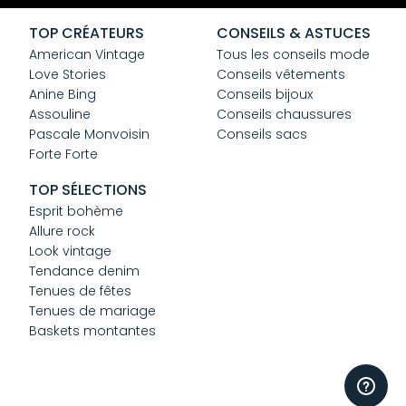
CGV
Confidentialité
TOP CRÉATEURS
CONSEILS & ASTUCES
Cookies
American Vintage
Tous les conseils mode
Love Stories
Conseils vêtements
Anine Bing
Conseils bijoux
Assouline
Conseils chaussures
Pascale Monvoisin
Conseils sacs
Forte Forte
TOP SÉLECTIONS
Esprit bohème
Allure rock
Look vintage
Tendance denim
Tenues de fêtes
Tenues de mariage
Baskets montantes