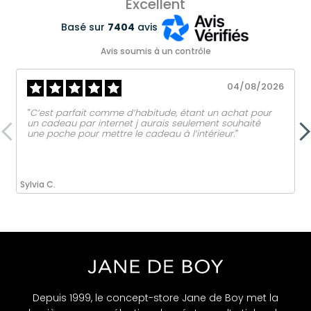
Excellent
Basé sur
7404
avis
Avis soumis à un contrôle
04/08/2026
‟C’est parfait comme d’habitude, étant un achat pour
un cadeau par internet j aurais seulement souhaité
une poche pour mettre le cadeau à l’intérieur.ˮ
Sylvia C.
Depuis 1999, le concept-store Jane de Boy met la