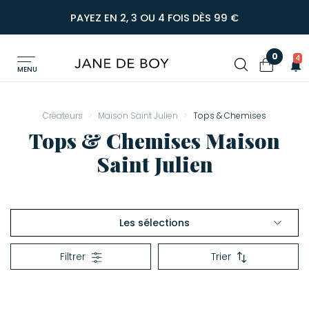
PAYEZ EN 2, 3 OU 4 FOIS DÈS 99 €
0
4
MENU
Créateurs
Maison Saint Julien
Tops & Chemises
Tops & Chemises Maison
Saint Julien
Les sélections
Robes
Filtrer
Trier
Tops & Chemises
Shorts & Pantalons