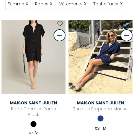
X
X
X
X
Femme
Robes
Vêtements
Tout effacer
NEW
NEW
MAISON SAINT JULIEN
MAISON SAINT JULIEN
Robe Chemise Paros
Tunique Propriano Marine
Black
XS
M
XS/S