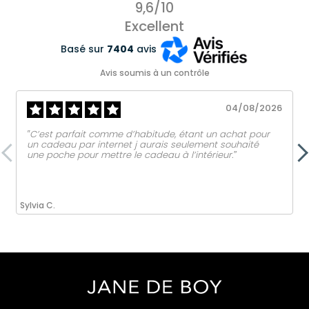
9,6/10
Excellent
Basé sur
7404
avis
Avis soumis à un contrôle
04/08/2026
‟C’est parfait comme d’habitude, étant un achat pour
un cadeau par internet j aurais seulement souhaité
une poche pour mettre le cadeau à l’intérieur.ˮ
Sylvia C.