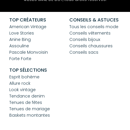
Mentions Légales
CGV
Confidentialité
TOP CRÉATEURS
CONSEILS & ASTUCES
Cookies
American Vintage
Tous les conseils mode
Love Stories
Conseils vêtements
Anine Bing
Conseils bijoux
Assouline
Conseils chaussures
Pascale Monvoisin
Conseils sacs
Forte Forte
TOP SÉLECTIONS
Esprit bohème
Allure rock
Look vintage
Tendance denim
Tenues de fêtes
Tenues de mariage
Baskets montantes