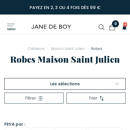
PAYEZ EN 2, 3 OU 4 FOIS DÈS 99 €
0
4
MENU
Créateurs
Maison Saint Julien
Robes
Robes Maison Saint Julien
Les sélections
Robes
Filtrer
Trier
Tops & Chemises
Shorts & Pantalons
Filtré par :