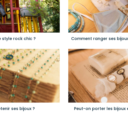
style rock chic ?
Comment ranger ses bijoux 
enir ses bijoux ?
Peut-on porter les bijoux