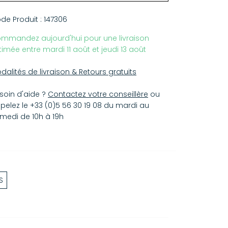
us les bijoux FEIDT Paris sont garantis 1 an à
mpter de la date d’achat, sur présentation de la
de Produit :
147306
cture ou du certificat d’authenticité.
mmandez aujourd'hui pour une livraison
 dernier est fourni avec chacun des bijoux.
timée entre mardi 11 août et jeudi 13 août
s garanties FEIDT Paris couvrent uniquement un
faut de fabrication.
dalités de livraison & Retours gratuits
ut dommage résultant d’une mauvaise
ilisation ne pourra être pris en charge par la
soin d'aide ?
Contactez votre conseillère
ou
rque.
pelez le +33 (0)5 56 30 19 08 du mardi au
ns ce cas, une expertise sera faite par nos
medi de 10h à 19h
eliers et donnera lieu à un devis à régler par le
ent.
S