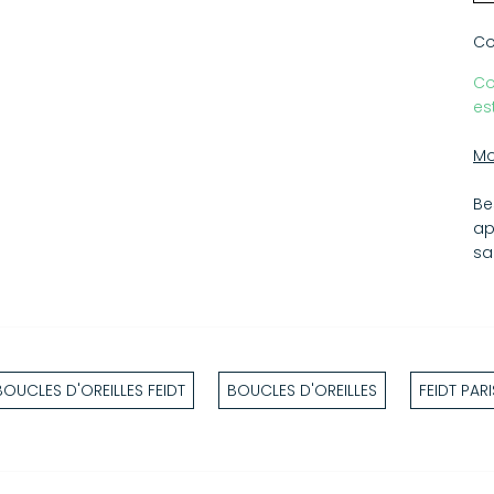
To
co
Co
fa
Co
Ce
es
Le
dé
Mo
To
ut
Be
ma
ap
Da
sa
at
cli
BOUCLES D'OREILLES FEIDT
BOUCLES D'OREILLES
FEIDT PARI