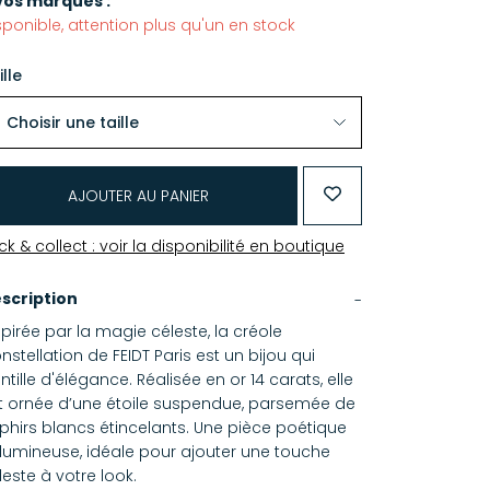
vos marques :
sponible, attention plus qu'un en stock
ille
AJOUTER AU PANIER
ick & collect : voir la disponibilité en boutique
scription
spirée par la magie céleste, la créole
nstellation de FEIDT Paris est un bijou qui
intille d'élégance. Réalisée en or 14 carats, elle
t ornée d’une étoile suspendue, parsemée de
phirs blancs étincelants. Une pièce poétique
 lumineuse, idéale pour ajouter une touche
leste à votre look.