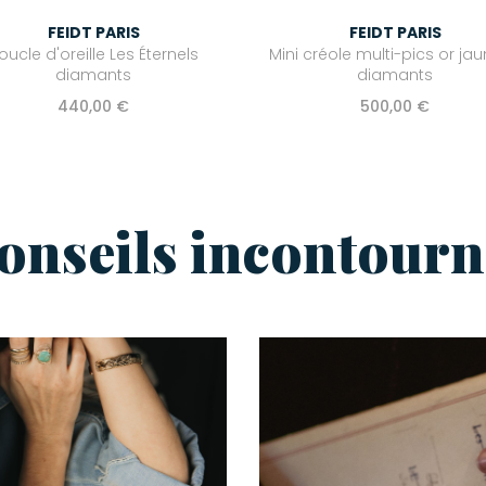
FEIDT PARIS
FEIDT PARIS
oucle d'oreille Les Éternels
Mini créole multi-pics or jau
diamants
diamants
440,00 €
500,00 €
conseils incontourn