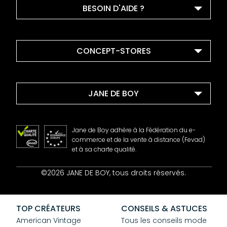
BESOIN D'AIDE ?
CONCEPT-STORES
JANE DE BOY
Jane de Boy adhère à la Fédération du e-
commerce et de la vente à distance (Fevad)
et à sa charte qualité.
Contact
©2026 JANE DE BOY, tous droits réservés.
Mentions Légales
CGV
Confidentialité
TOP CRÉATEURS
CONSEILS & ASTUCES
Cookies
American Vintage
Tous les conseils mode