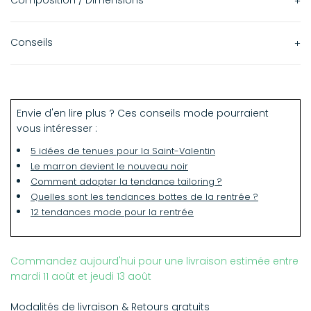
Composition / Dimensions
100% caoutchouc
Conseils
Fabriqué en Chine
Entretien : Nettoyer avec un chiffon imbibé d'eau tiède
après l'utilisation. Ne jamais utiliser de solvants. Laisser
sécher naturellement.
Envie d'en lire plus ? Ces conseils mode pourraient
vous intéresser :
Conforme à la taille, coupe régulière.
5 idées de tenues pour la Saint-Valentin
Le marron devient le nouveau noir
Comment adopter la tendance tailoring ?
Quelles sont les tendances bottes de la rentrée ?
12 tendances mode pour la rentrée
Commandez aujourd'hui pour une livraison estimée entre
mardi 11 août et jeudi 13 août
Modalités de livraison & Retours gratuits