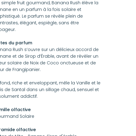
 simple fruit gourmand, Banana Rush élève la
nane en un parfum à la fois solaire et
phistiqué. Le parfum se révèle plein de
ntrastes, élégant, espiègle, sans être
pageur.
tes du parfum
nana Rush s’ouvre sur un délicieux accord de
nane et de Sirop d’Érable, avant de révéler un
ur solaire de Noix de Coco onctueuse et de
eur de Frangipanier.
 fond, riche et enveloppant, mêle la Vanille et le
is de Santal dans un sillage chaud, sensuel et
solument addictif.
mille olfactive
urmand Solaire
ramide olfactive