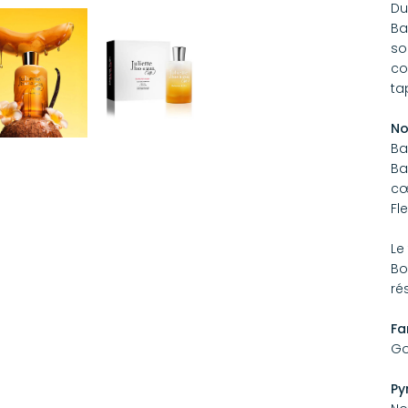
Du
Ba
so
co
ta
No
Ba
Ba
cœ
Fl
Le
Bo
ré
Fa
Go
Py