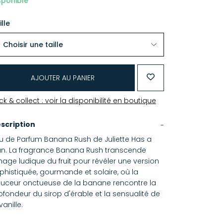
sponible
ille
AJOUTER AU PANIER
ick & collect : voir la disponibilité en boutique
scription
u de Parfum Banana Rush de Juliette Has a
n. La fragrance Banana Rush transcende
image ludique du fruit pour révéler une version
phistiquée, gourmande et solaire, où la
uceur onctueuse de la banane rencontre la
ofondeur du sirop d'érable et la sensualité de
vanille.