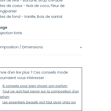
tes de tête - Banane, Sirop d'érable
tes de coeur - Noix de coco, Fleur de
angipanier
tes de fond - Vanille, Bois de santal
llage
ojection forte
mposition / Dimensions
ntenance : 100ml
rmule 100% vegan
nvie d'en lire plus ? Ces conseils mode
grédients : 71% vol. Alcohol Denat.,
ourraient vous intéresser :
rfum/Fragrance, Aqua/Water/Eau, Tetramethyl
8 conseils pour bien choisir son parfum
etyloctahydronaphthalenes, Benzyl Salicylate,
Tout ce qu'il faut savoir sur la composition d'un
illin, Linalool, Hydroxycitronellal,
arfum
imethylcyclopentenylMethylisopentenol, Amyl
Les essentiels beauté qu'il faut avoir chez soi
licylate, Coumarin, Linalyl Acetate, Limonene,
pha-IsomethylIonone, Geranyl Acetate, Pinene,