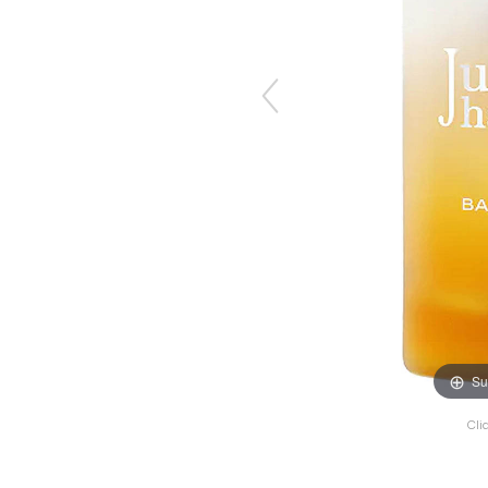
Su
Cli