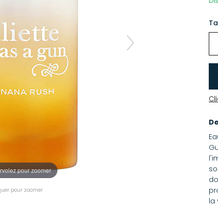
Di
Ta
Cl
De
Ea
Gu
l'
so
rvolez pour zoomer
do
pr
quer pour zoomer
la 