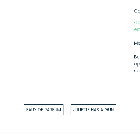
Be
Po
Co
Is
Co
Te
es
Mo
Be
ap
sa
EAUX DE PARFUM
JULIETTE HAS A GUN