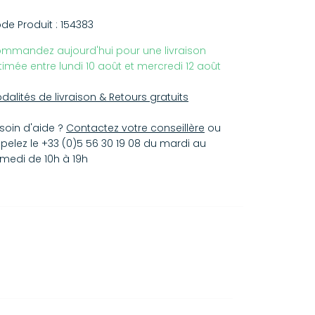
nzaldehyde, Citronellol, Rose ketones,
gostemonCablinOil, Anethole, Terpinolene,
de Produit :
154383
oeugenyl Acetate, Methyl Salicylate, Alpha-
mmandez aujourd'hui pour une livraison
rpinene, Farnesol, Benzyl Alcohol
timée entre lundi 10 août et mercredi 12 août
dalités de livraison & Retours gratuits
soin d'aide ?
Contactez votre conseillère
ou
pelez le +33 (0)5 56 30 19 08 du mardi au
medi de 10h à 19h