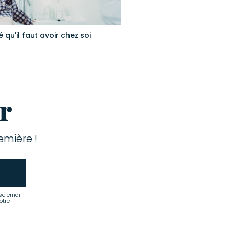
 qu'il faut avoir chez soi
r
mière !
se email
otre