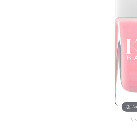
Su
Cli