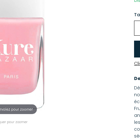
Di
Ta
Cl
De
Dé
no
éc
Fr
rvolez pour zoomer
an
le
quer pour zoomer
co
sé