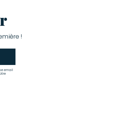
r
mière !
se email
otre