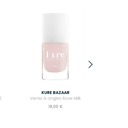
KU
Vernis à 
KURE BAZAAR
2
Vernis à ongles Rose Milk
18,00 €