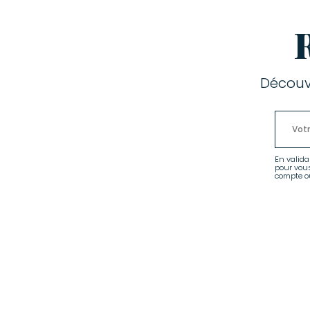
Découv
En valida
pour vou
compte ou