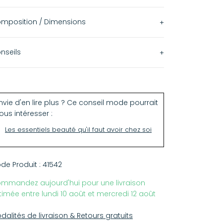
mposition / Dimensions
10 ml
nseils
e formule jusqu'à 85 % d'origine naturelle à
pliquer après une base de vernis.
se de pulpe de bois, coton, maïs, pomme de
re et blé.
nvie d'en lire plus ? Ce conseil mode pourrait
ous intéresser :
e nouvelle philosophie qui préserve ainsi la
talité des ongles en respectant leur cycle
Les essentiels beauté qu'il faut avoir chez soi
turel de renouvellement.
de Produit :
41542
mmandez aujourd'hui pour une livraison
timée entre lundi 10 août et mercredi 12 août
dalités de livraison & Retours gratuits