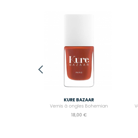
ZAAR
st base - Base
is
€
KURE BAZAAR
Vernis à ongles Bohemian
V
18,00 €