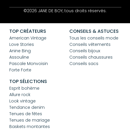
Contact
©2026 JANE DE BOY, tous droits réservés.
Mentions Légales
CGV
Confidentialité
TOP CRÉATEURS
CONSEILS & ASTUCES
Cookies
American Vintage
Tous les conseils mode
Love Stories
Conseils vêtements
Anine Bing
Conseils bijoux
Assouline
Conseils chaussures
Pascale Monvoisin
Conseils sacs
Forte Forte
TOP SÉLECTIONS
Esprit bohème
Allure rock
Look vintage
Tendance denim
Tenues de fêtes
Tenues de mariage
Baskets montantes