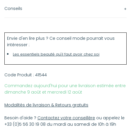
Conseils
Riche d'une formule innovante composée à partir de 85 %
de produits naturels, ce vernis Beige Milk Kure Bazaar
préserve la vitalité des ongles. Appliquez-le après une
Envie d'en lire plus ? Ce conseil mode pourrait vous
base de vernis.
intéresser :
Les essentiels beauté qu'il faut avoir chez soi
Code Produit :
41544
Commandez aujourd'hui pour une livraison estimée entre
dimanche 9 août et mercredi 12 août
Modalités de livraison & Retours gratuits
Besoin d'aide ?
Contactez votre conseillère
ou appelez le
+33 (0)5 56 30 19 08 du mardi au samedi de 10h à 19h