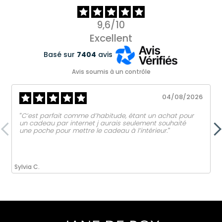
9,6/10
Excellent
Basé sur
7404
avis
Avis soumis à un contrôle
04/08/2026
‟C’est parfait comme d’habitude, étant un achat pour
un cadeau par internet j aurais seulement souhaité
une poche pour mettre le cadeau à l’intérieur.ˮ
Sylvia C.