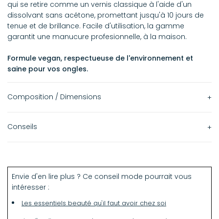
qui se retire comme un vernis classique à l'aide d'un
dissolvant sans acétone, promettant jusqu'à 10 jours de
tenue et de brillance. Facile d'utilisation, la gamme
garantit une manucure profesionnelle, à la maison.
Formule vegan, respectueuse de l'environnement et
saine pour vos ongles.
Composition / Dimensions
15 ml
Conseils
Ingrédients
Comment appliquer Green Flash ?
ethyl acetate, butyl acetate, nitrocellulose, hydroxyethyl
acrylate/IPDI/PPG-15 glyceryl ether copolymer, acetyl
Étape 1 - Préparation de l'ongle
Envie d'en lire plus ? Ce conseil mode pourrait vous
tributyl citrate, isopropyl alcohol, bis-HEMA poly (1,4-
Dégraissez l'ongle avec le Dissolvant Green Flash.
intéresser :
butanediol)-9/IPDI copolymer, stearalkonium bentonite,
ethyl trimethylbenzoyl phenylphosphinate, silica,
Les essentiels beauté qu'il faut avoir chez soi
Étape 2 - La base
diacetone alcohol, CI 77891 (titanium dioxide), BHT,
Appliquez la Base Coat Green Flash en bordant bien