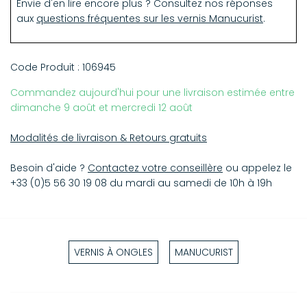
phosphoric acid, CI 77742 (manganese violet), CI 77491
Envie d'en lire encore plus ? Consultez nos réponses
l'ongle, puis catalysez sous l'une des trois lampes LED
(iron oxides), CI 19140 (yellow 5 lake)
aux
questions fréquentes sur les vernis Manucurist
.
Manucurist pendant 2 minutes.
Étape 3 - La couleur
Code Produit :
106945
Appliquez votre couleur Green Flash préférée en bordant
bien l'ongle et catalysez sous l'une des trois lampes LED
Commandez aujourd'hui pour une livraison estimée entre
Manucurist pendant 2 minutes. Répétez l'étape 3 pour
dimanche 9 août et mercredi 12 août
avoir 2 couches de couleur fines.
Modalités de livraison & Retours gratuits
Étape 4 - Le top
Appliquez le Top Coat Green Flash en bordant bien l'ongle
Besoin d'aide ?
Contactez votre conseillère
ou appelez le
et catalysez sous l'une des trois lampes LED Manucurist
+33 (0)5 56 30 19 08 du mardi au samedi de 10h à 19h
pendant 3 minutes.
VERNIS À ONGLES
MANUCURIST