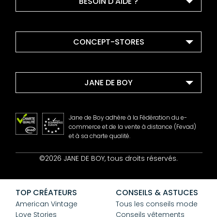
BESOIN D'AIDE ?
CONCEPT-STORES
JANE DE BOY
Jane de Boy adhère à la Fédération du e-
commerce et de la vente à distance (Fevad)
et à sa charte qualité.
Contact
©2026 JANE DE BOY, tous droits réservés.
Mentions Légales
CGV
Confidentialité
TOP CRÉATEURS
CONSEILS & ASTUCES
Cookies
American Vintage
Tous les conseils mode
Love Stories
Conseils vêtements