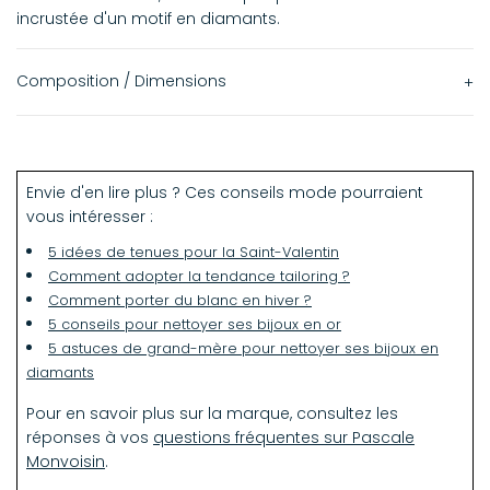
incrustée d'un motif en diamants.
Composition / Dimensions
Or jaune 9 carats
Argent 925
Envie d'en lire plus ? Ces conseils mode pourraient
Diamants
vous intéresser :
Bakélite
5 idées de tenues pour la Saint-Valentin
Dimensions
Comment adopter la tendance tailoring ?
Médaillon : 1,5 x 1,5 cm
Comment porter du blanc en hiver ?
5 conseils pour nettoyer ses bijoux en or
5 astuces de grand-mère pour nettoyer ses bijoux en
diamants
Pour en savoir plus sur la marque, consultez les
réponses à vos
questions fréquentes sur Pascale
Monvoisin
.