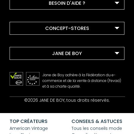
BESOIN D'AIDE ?
CONCEPT-STORES
JANE DE BOY
Jane de Boy adhère à la Fédération du e-
commerce et de la vente à distance (Fevad)
et à sa charte qualité.
Contact
©2026 JANE DE BOY, tous droits réservés.
Mentions Légales
CGV
Confidentialité
TOP CRÉATEURS
CONSEILS & ASTUCES
Cookies
American Vintage
Tous les conseils mode