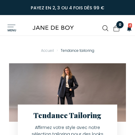
PAYEZ EN 2, 3 OU 4 FOIS DÈS 99 €
0
4
MENU
Accueil
Tendance tailoring
Tendance Tailoring
Affirmez votre style avec notre
sélection tailoring pour des looks