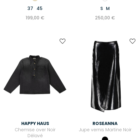
37
45
S
M
199,00 €
250,00 €
HAPPY HAUS
ROSEANNA
Chemise over Noir
Jupe vernis Martine Noir
Délavé