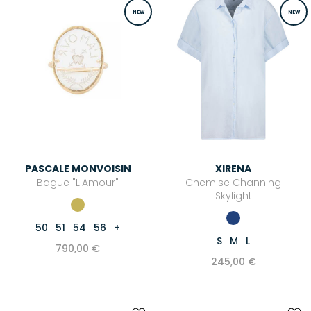
NEW
NEW
PASCALE MONVOISIN
XIRENA
Bague "L'Amour"
Chemise Channing
Skylight
50
51
54
56
+
S
M
L
790,00 €
245,00 €