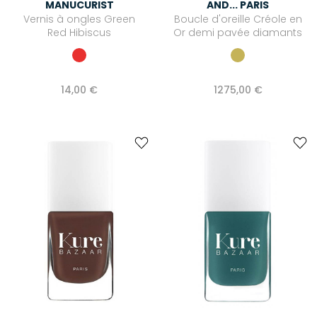
MANUCURIST
AND... PARIS
Vernis à ongles Green
Boucle d'oreille Créole en
Red Hibiscus
Or demi pavée diamants
14,00 €
1275,00 €