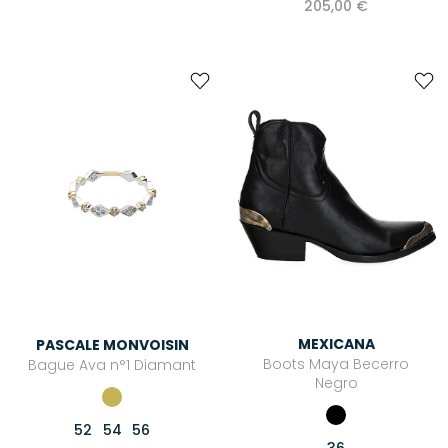
205,00 €
MEXICANA
PASCALE MONVOISIN
Boots Maya Becerro
Bague Ava n°1 Diamant
Negro
52
54
56