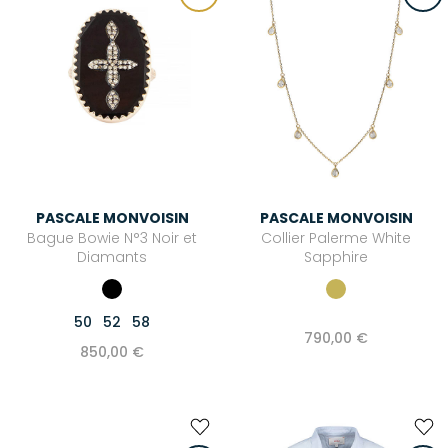
PASCALE MONVOISIN
PASCALE MONVOISIN
Bague Bowie N°3 Noir et
Collier Palerme White
Diamants
Sapphire
50
52
58
790,00 €
850,00 €