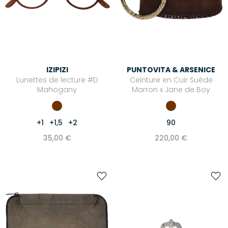
IZIPIZI
PUNTOVITA & ARSENICE
Lunettes de lecture #D
Ceinture en Cuir Suède
Mahogany
Marron x Jane de Boy
+1
+1,5
+2
90
35,00 €
220,00 €