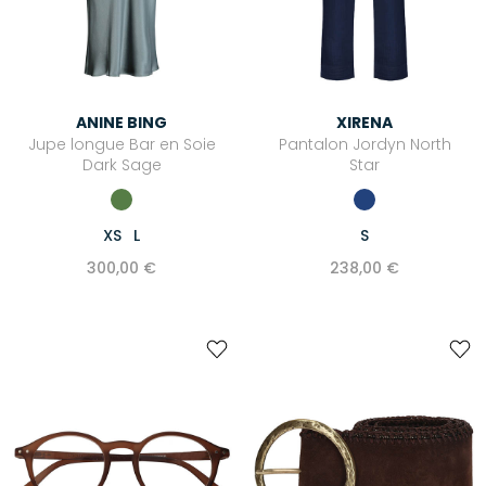
ANINE BING
XIRENA
Jupe longue Bar en Soie
Pantalon Jordyn North
Dark Sage
Star
XS
L
S
300,00 €
238,00 €