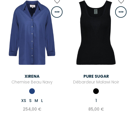
NEW
NEW
XIRENA
PURE SUGAR
Chemise Beau Navy
Débardeur Malawi Noir
XS
S
M
L
1
254,00 €
85,00 €