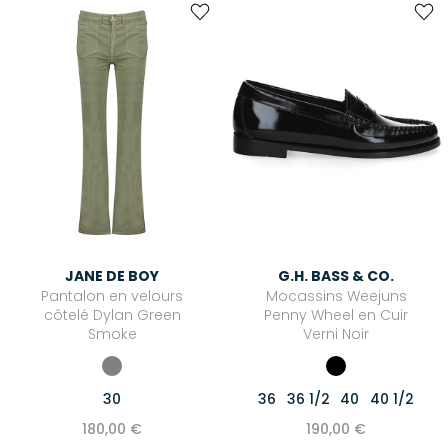
JANE DE BOY
G.H. BASS & CO.
Pantalon en velours
Mocassins Weejuns
côtelé Dylan Green
Penny Wheel en Cuir
Smoke
Verni Noir
30
36
36 1/2
40
40 1/2
180,00 €
190,00 €