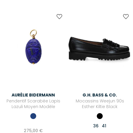
AURÉLIE BIDERMANN
G.H. BASS & CO.
Pendentif Scarabée Lapis
Mocassins Weejun 90s
Lazuli Moyen Modèle
Esther Kiltie Black
36
41
275,00 €