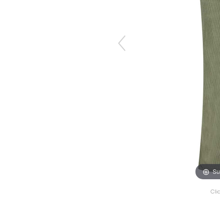
Su
Cli