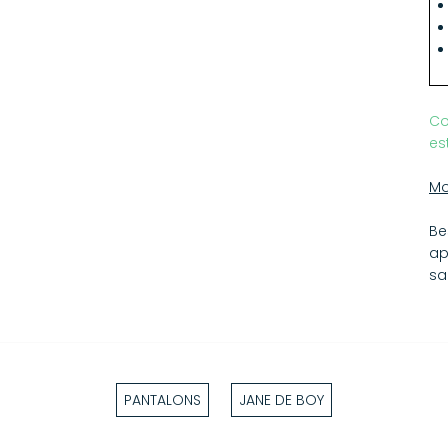
pr
Co
es
Mo
Be
ap
sa
PANTALONS
JANE DE BOY