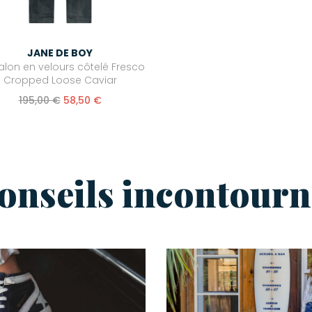
JANE DE BOY
alon en velours côtelé Fresco
Cropped Loose Caviar
195,00 €
58,50 €
conseils incontourn