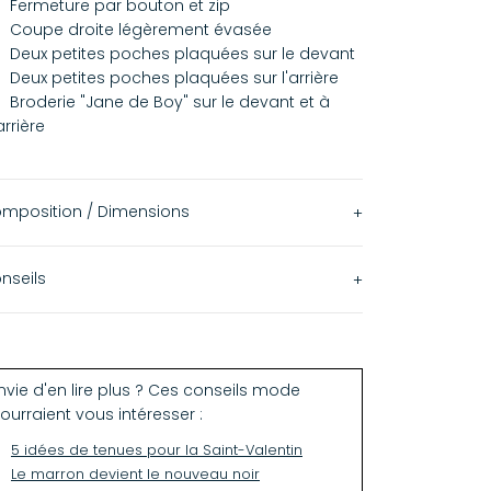
Fermeture par bouton et zip
Coupe droite légèrement évasée
Deux petites poches plaquées sur le devant
Deux petites poches plaquées sur l'arrière
Broderie "Jane de Boy" sur le devant et à
'arrière
mposition / Dimensions
98% Coton
nseils
2% Elasthanne
Laver et sécher séparément à 30°C
Laver et sécher sur l'envers avec des
ouleurs similaires
nvie d'en lire plus ? Ces conseils mode
ourraient vous intéresser :
Dégorgement possible de couleur sur les
issus clairs
5 idées de tenues pour la Saint-Valentin
Le marron devient le nouveau noir
 modèle taille petit, nous vous conseillons de