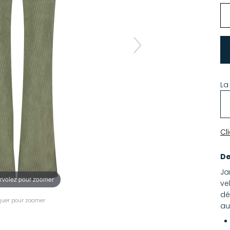
La
Cl
De
Ja
rvolez pour zoomer
ve
dé
quer pour zoomer
au