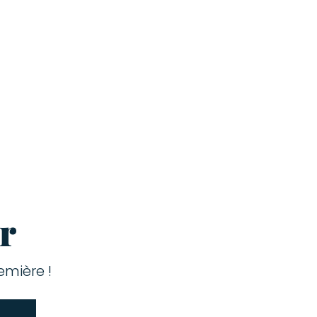
r
mière !