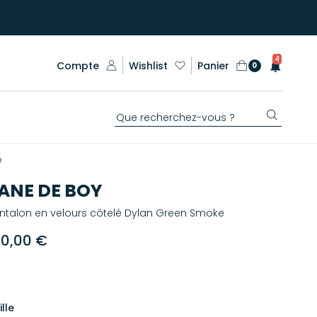
4
Compte
Wishlist
Panier
0
e
ANE DE BOY
ntalon en velours côtelé Dylan Green Smoke
80,00 €
ille