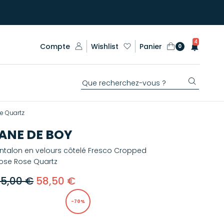
4
Compte
Wishlist
Panier
0
e Quartz
ANE DE BOY
ntalon en velours côtelé Fresco Cropped
ose Rose Quartz
95,00 €
58,50 €
-70%