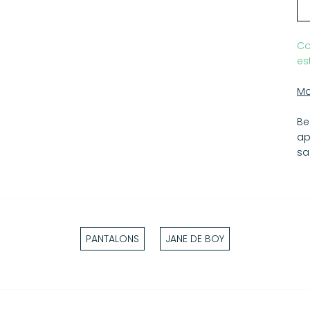
Co
es
Mo
Be
ap
sa
PANTALONS
JANE DE BOY