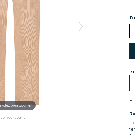
Ta
La
Cl
rvolez pour zoomer
De
quer pour zoomer
Ja
te