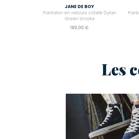
JANE DE BOY
Pantalon en velours côtelé Dylan
Pant
Green Smoke
180,00 €
Les 