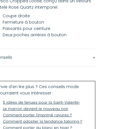
esco Cropped Loose, conçu dans un velours
telé Rose Quartz intemporel.
Coupe droite
Fermeture à bouton
Passants pour ceinture
Deux poches arrières à bouton
nseils
 modèle taille petit, nous vous conseillons de
endre une taille au dessus.
nvie d'en lire plus ? Ces conseils mode
ourraient vous intéresser :
5 idées de tenues pour la Saint-Valentin
Le marron devient le nouveau noir
Comment porter l'imprimé rayures ?
Comment adopter la tendance tailoring ?
Comment porter du blanc en hiver ?