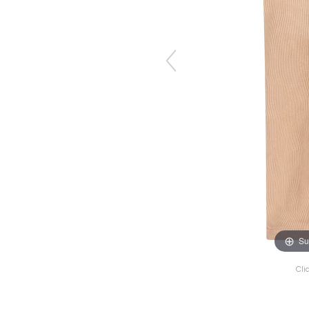
Su
Cli