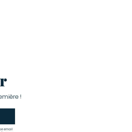
r
mière !
se email