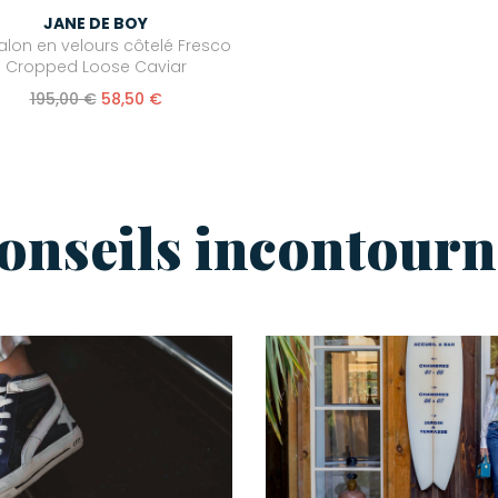
JANE DE BOY
alon en velours côtelé Fresco
Cropped Loose Caviar
195,00 €
58,50 €
conseils incontourn