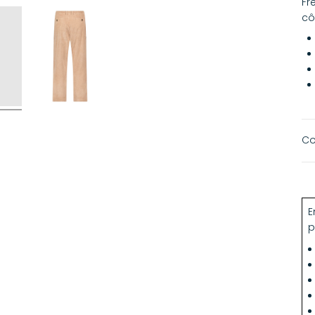
Fr
cô
Co
Ce
pr
E
p