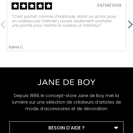
04/08/2026
‟C’est parfait comme d’habitude, étant un achat pour
un cadeau par internet j aurais seulement souhaité
une poche pour mettre le cadeau à l’intérieur.ˮ
Sylvia C.
Depuis 1999, le concept-store Jane de Boy met la
lumière sur une sélection de créateurs d’articles de
mode, d’accessoires et de décoration.
BESOIN D'AIDE ?