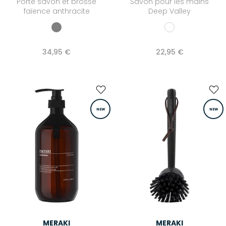
Porte savon et brosse
Savon pour les mains
faïence anthracite
Deep Valley
34,95 €
22,95 €
NEW
NEW
MERAKI
MERAKI