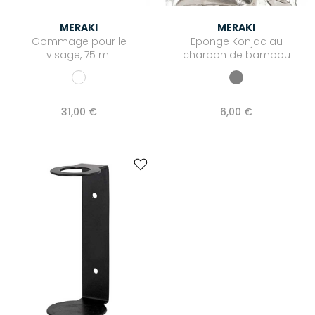
MERAKI
MERAKI
Gommage pour le
Eponge Konjac au
visage, 75 ml
charbon de bambou
31,00 €
6,00 €