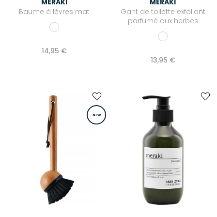
MERAKI
MERAKI
Baume à lèvres mat
Gant de toilette exfoliant
parfumé aux herbes
14,95 €
13,95 €
NEW