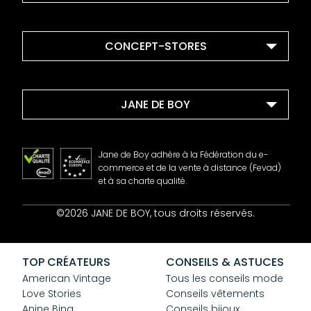
CONCEPT-STORES
JANE DE BOY
Jane de Boy adhère à la Fédération du e-
commerce et de la vente à distance (Fevad)
et à sa charte qualité.
Contact
©2026 JANE DE BOY, tous droits réservés.
Mentions Légales
CGV
Confidentialité
TOP CRÉATEURS
CONSEILS & ASTUCES
Cookies
American Vintage
Tous les conseils mode
Love Stories
Conseils vêtements
Anine Bing
Conseils bijoux