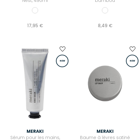
Nest, 490ml
bambou
Love Stories
Maison Saint Julien
17,95 €
8,49 €
Majestic Filatures
Mexicana
Mira Mikati
NEW
NEW
Newtone
OAS
Pascale Monvoisin
Puraai
Roseanna
Stone Paris
UGG®
MERAKI
MERAKI
Sérum pour les mains,
Baume à lèvres satiné
Xirena