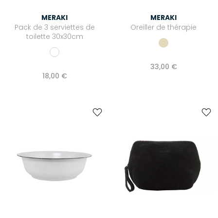
MERAKI
MERAKI
Pack de 3 serviettes de
Oreiller de thérapie
toilette 30x30cm
33,00 €
18,00 €