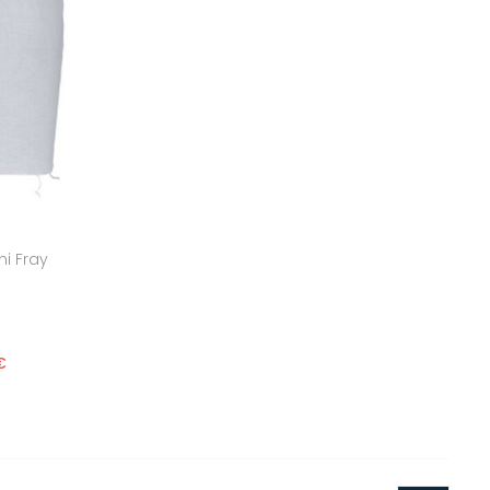
i Fray
€