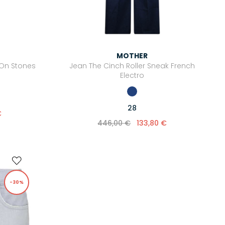
MOTHER
 On Stones
Jean The Cinch Roller Sneak French
Electro
28
€
446,00 €
133,80 €
-30%