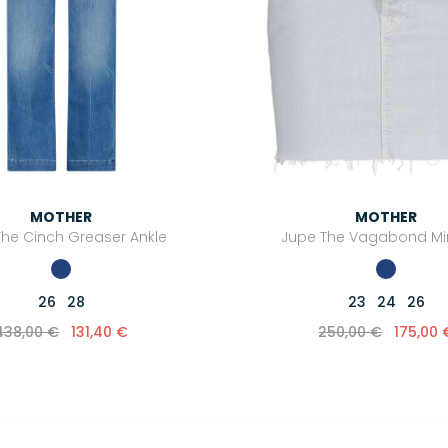
MOTHER
MOTHER
The Cinch Greaser Ankle
Jupe The Vagabond Min
26
28
23
24
26
438,00 €
131,40 €
250,00 €
175,00 