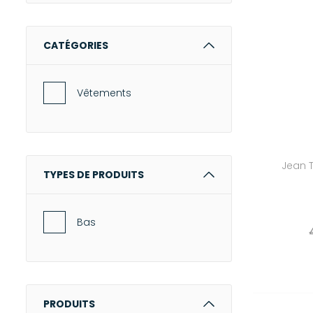
Majestic Filatures
Mexicana
CATÉGORIES
Mira Mikati
Newtone
Vêtements
OAS
Pascale Monvoisin
Puraai
Jean 
TYPES DE PRODUITS
Roseanna
Stone Paris
Bas
UGG®
Xirena
Zimmermann
PRODUITS