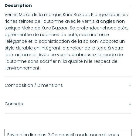
Description
Vernis Moka de la marque Kure Bazaar. Plongez dans les
riches teintes de l'automne avec le vernis à ongles non
toxique Moka de Kure Bazaar. Sa profondeur chocolatée,
agrémentée de nuances de café, capture toute
l'élégance et la sophistication de la saison. Adoptez un
style durable en intégrant la chaleur de la terre à votre
look automnal. Avec ce vernis, embrassez la mode de
l'automne sans sacrifier ni la qualité ni le respect de
l'environnement.
Composition / Dimensions
Fabriqué en France.
Conseils
Le premier Vernis à Ongles d’une nouvelle génération qui
Appliquer après une couche de base, une couche fine de
allie l’éthique d’une formule écologique aux couleurs
couleur, puis une seconde couche fine de couleur sans
vibrantes de la mode.
attendre.
Envie d'en lire plus ? Ce conseil mode pourrait vous