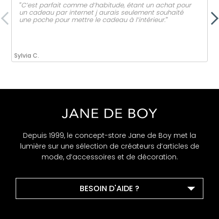
‟C’est parfait comme d’habitude, étant un achat pour
un cadeau par internet j aurais seulement souhaité
une poche pour mettre le cadeau à l’intérieur.ˮ
Sylvia C.
Depuis 1999, le concept-store Jane de Boy met la
lumière sur une sélection de créateurs d’articles de
mode, d’accessoires et de décoration.
BESOIN D'AIDE ?