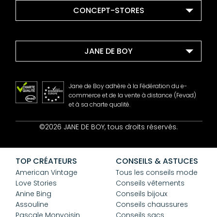
CONCEPT-STORES
JANE DE BOY
Jane de Boy adhère à la Fédération du e-
commerce et de la vente à distance (Fevad)
et à sa charte qualité.
Contact
©2026 JANE DE BOY, tous droits réservés.
Mentions Légales
CGV
Confidentialité
TOP CRÉATEURS
CONSEILS & ASTUCES
Cookies
American Vintage
Tous les conseils mode
Love Stories
Conseils vêtements
Anine Bing
Conseils bijoux
Assouline
Conseils chaussures
Pascale Monvoisin
Conseils sacs