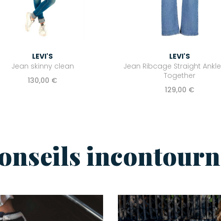
LEVI'S
LEVI'S
Jean skinny clean
Jean Ribcage Straight Ankle
Together
130,00 €
129,00 €
conseils incontourn