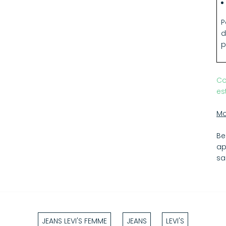
P
d
p
Co
es
Mo
Be
ap
sa
JEANS LEVI'S FEMME
JEANS
LEVI'S