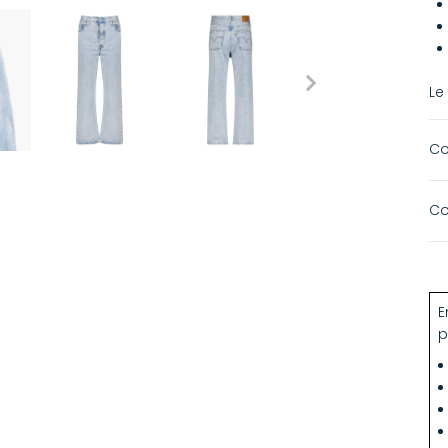
Le
Co
Co
E
p