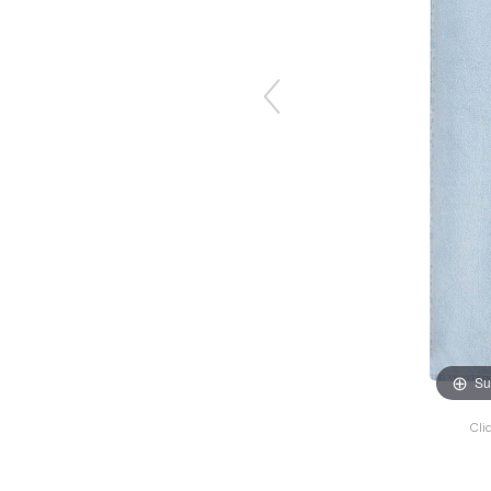
Su
Cli