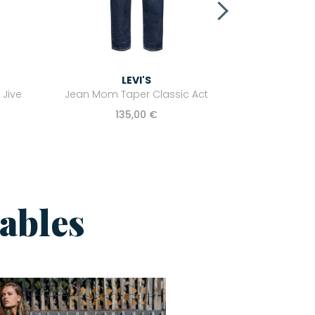
LEVI'S
 Jive
Jean Mom Taper Classic Act
135,00 €
ables