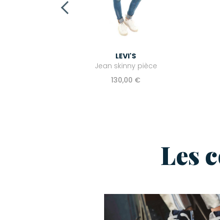
LEVI'S
Jean skinny pièce
130,00 €
Les 