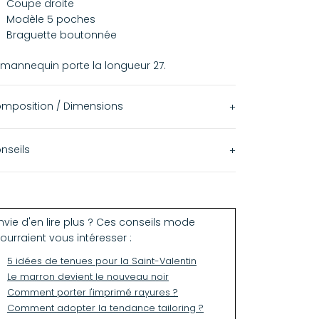
Coupe droite
Modèle 5 poches
Braguette boutonnée
 mannequin porte la longueur 27.
mposition / Dimensions
100% Coton
nseils
Lavage à 30°C avec des couleurs similaires
nvie d'en lire plus ? Ces conseils mode
ourraient vous intéresser :
5 idées de tenues pour la Saint-Valentin
Le marron devient le nouveau noir
Comment porter l'imprimé rayures ?
Comment adopter la tendance tailoring ?