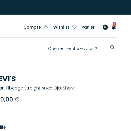
4
Compte
Wishlist
Panier
0
EVI'S
an Ribcage Straight Ankle Ojai Shore
40,00 €
ille