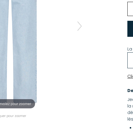
La
Cl
De
Je
rvolez pour zoomer
la
dé
quer pour zoomer
lé