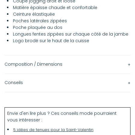
Coupe jogging droit et loose
Matière épaisse chaude et confortable
Ceinture élastiquée
Poches latérales zippées
Poche plaquée au dos
Longues fentes zippées sur chaque côté de la jambe
Logo brodé sur le haut de la cuisse
Composition / Dimensions
Matière principale :
Conseils
53% Polyamide
47% Coton
Lavage délicat à 30°c sur l'envers
Laver uniquement avec des couleurs similaires
Doublure poches :
Envie d'en lire plus ? Ces conseils mode pourraient
100% Coton
vous intéresser :
Fils de broderie :
5 idées de tenues pour la Saint-Valentin