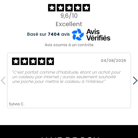
9,6/10
Excellent
Basé sur
7404
avis
Avis soumis à un contrôle
04/08/2026
‟C’est parfait comme d’habitude, étant un achat pour
un cadeau par internet j aurais seulement souhaité
une poche pour mettre le cadeau à l’intérieur.ˮ
Sylvia C.