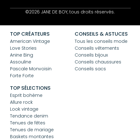
Contact
©2026 JANE DE BOY, tous droits réservés.
Mentions Légales
CGV
Confidentialité
TOP CRÉATEURS
CONSEILS & ASTUCES
Cookies
American Vintage
Tous les conseils mode
Love Stories
Conseils vêtements
Anine Bing
Conseils bijoux
Assouline
Conseils chaussures
Pascale Monvoisin
Conseils sacs
Forte Forte
TOP SÉLECTIONS
Esprit bohème
Allure rock
Look vintage
Tendance denim
Tenues de fêtes
Tenues de mariage
Baskets montantes