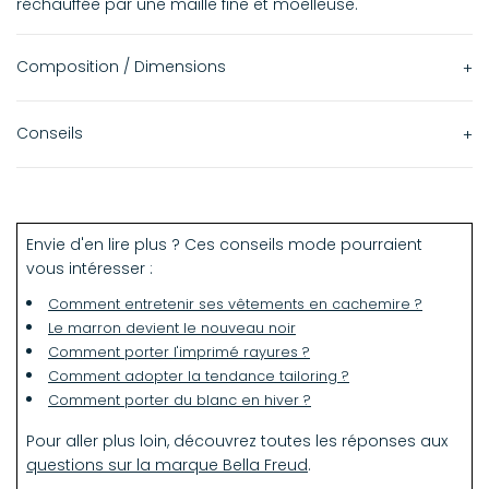
réchauffée par une maille fine et moelleuse.
Composition / Dimensions
Modèle tricoté en super kid mohair italien fin avec intarsia
Conseils
1970.
Le mannequin porte une taille 36 et porte une taille S,
mesure 13 cm 28 cm. Nous vous recommandons de
prendre une taille en dessous pour un modèle plus ajusté,
Envie d'en lire plus ? Ces conseils mode pourraient
ou votre taille habituelle pour une coupe oversize.
vous intéresser :
Comment entretenir ses vêtements en cachemire ?
Le marron devient le nouveau noir
Comment porter l'imprimé rayures ?
Comment adopter la tendance tailoring ?
Comment porter du blanc en hiver ?
Pour aller plus loin, découvrez toutes les réponses aux
questions sur la marque Bella Freud
.