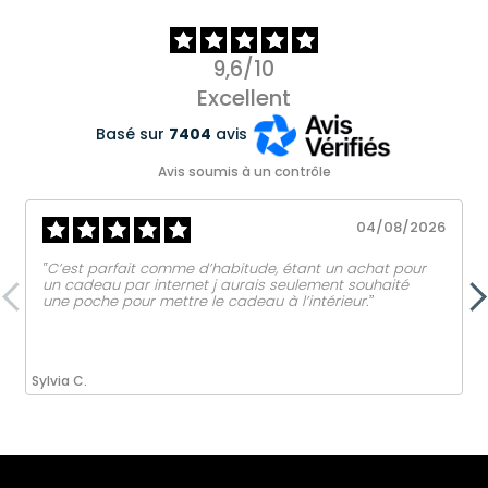
9,6/10
Excellent
Basé sur
7404
avis
Avis soumis à un contrôle
04/08/2026
‟C’est parfait comme d’habitude, étant un achat pour
un cadeau par internet j aurais seulement souhaité
une poche pour mettre le cadeau à l’intérieur.ˮ
Sylvia C.