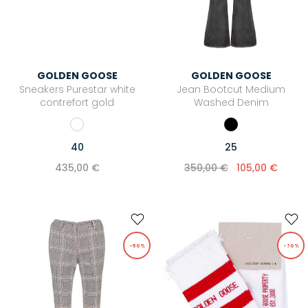
Roseanna
Stone Paris
UGG®
GOLDEN GOOSE
GOLDEN GOOSE
Xirena
Sneakers Purestar white
Jean Bootcut Medium
contrefort gold
Washed Denim
Zimmermann
40
25
435,00 €
350,00 €
105,00 €
-50%
-70%