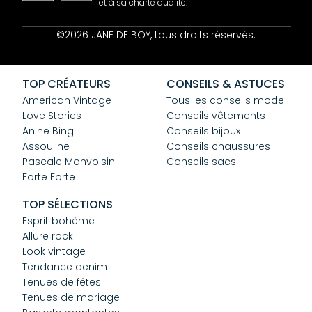
et à sa charte qualité.
Contact
©2026 JANE DE BOY, tous droits réservés.
Mentions Légales
CGV
Confidentialité
TOP CRÉATEURS
CONSEILS & ASTUCES
Cookies
American Vintage
Tous les conseils mode
Love Stories
Conseils vêtements
Anine Bing
Conseils bijoux
Assouline
Conseils chaussures
Pascale Monvoisin
Conseils sacs
Forte Forte
TOP SÉLECTIONS
Esprit bohème
Allure rock
Look vintage
Tendance denim
Tenues de fêtes
Tenues de mariage