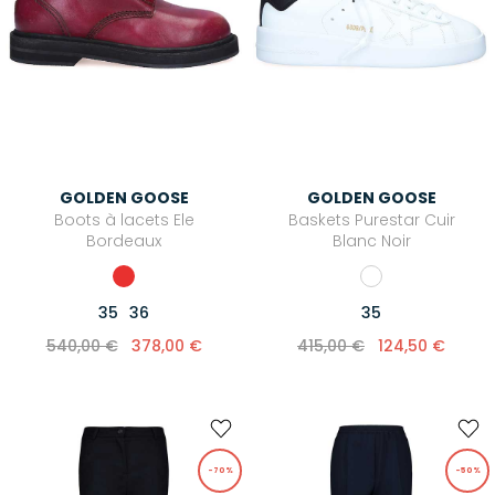
GOLDEN GOOSE
GOLDEN GOOSE
Boots à lacets Ele
Baskets Purestar Cuir
Bordeaux
Blanc Noir
35
36
35
540,00 €
378,00 €
415,00 €
124,50 €
-70%
-50%