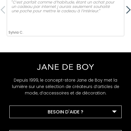
‟C’est parfait comme d’habitude, étant un achat pour
un cadeau par internet j aurais seulement souhaité
une poche pour mettre le cadeau à l’intérieur.ˮ
Sylvia C.
Depuis 1999, le concept-store Jane de Boy met la
lumière sur une sélection de créateurs d’articles de
mode, d’accessoires et de décoration.
BESOIN D'AIDE ?