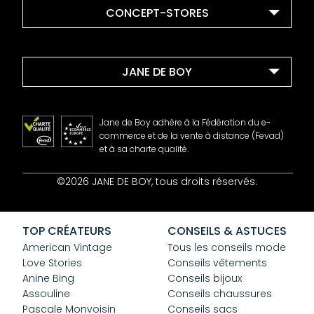
CONCEPT-STORES
JANE DE BOY
Jane de Boy adhère à la Fédération du e-
commerce et de la vente à distance (Fevad)
et à sa charte qualité.
Contact
©2026 JANE DE BOY, tous droits réservés.
Mentions Légales
CGV
Confidentialité
TOP CRÉATEURS
CONSEILS & ASTUCES
Cookies
American Vintage
Tous les conseils mode
Love Stories
Conseils vêtements
Anine Bing
Conseils bijoux
Assouline
Conseils chaussures
Pascale Monvoisin
Conseils sacs