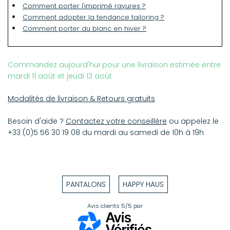
Remettre en forme après lavage
Comment porter l'imprimé rayures ?
Comment adopter la tendance tailoring ?
Ce pantalon taille grand, nous vous conseillons de
Comment porter du blanc en hiver ?
prendre une taille en dessous de votre taille habituelle.
Pour une effet taille basse, prenez une taille au dessus.
Commandez aujourd'hui pour une livraison estimée entre
mardi 11 août et jeudi 13 août
Modalités de livraison & Retours gratuits
Besoin d'aide ?
Contactez votre conseillère
ou appelez le
+33 (0)5 56 30 19 08 du mardi au samedi de 10h à 19h
PANTALONS
HAPPY HAUS
Avis clients
5/5
par