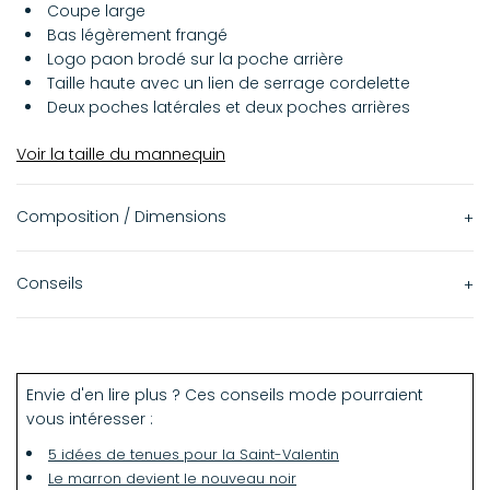
Coupe large
Bas légèrement frangé
Logo paon brodé sur la poche arrière
Taille haute avec un lien de serrage cordelette
Deux poches latérales et deux poches arrières
Voir la taille du mannequin
Composition / Dimensions
100% Coton
Conseils
Le mannequin mesure 1m74 et porte une taille 36.
Lavage en machine à 30°C avec des couleurs
similaires
Envie d'en lire plus ? Ces conseils mode pourraient
vous intéresser :
Pas de séchage en machine
Ne pas javelliser
5 idées de tenues pour la Saint-Valentin
Repassage à 110°C max
Le marron devient le nouveau noir