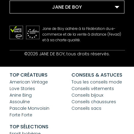
JANE DE BOY
Jane de Boy adhère à la Fédération du e-
commerce et de la vente à distance (Fevad)
et à sa charte qualité.
Contact
©2026 JANE DE BOY, tous droits réservés.
Mentions Légales
CGV
Confidentialité
TOP CRÉATEURS
CONSEILS & ASTUCES
Cookies
American Vintage
Tous les conseils mode
Love Stories
Conseils vêtements
Anine Bing
Conseils bijoux
Assouline
Conseils chaussures
Pascale Monvoisin
Conseils sacs
Forte Forte
TOP SÉLECTIONS
Esprit bohème