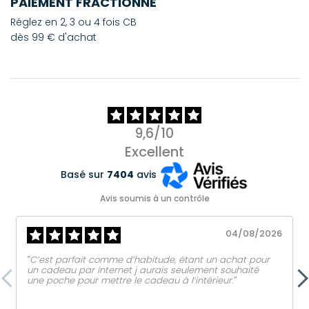
PAIEMENT FRACTIONNÉ
Réglez en 2, 3 ou 4 fois CB
dès 99 € d'achat
9,6/10
Excellent
Basé sur
7404
avis
Avis soumis à un contrôle
04/08/2026
‟C’est parfait comme d’habitude, étant un achat pour
un cadeau par internet j aurais seulement souhaité
une poche pour mettre le cadeau à l’intérieur.ˮ