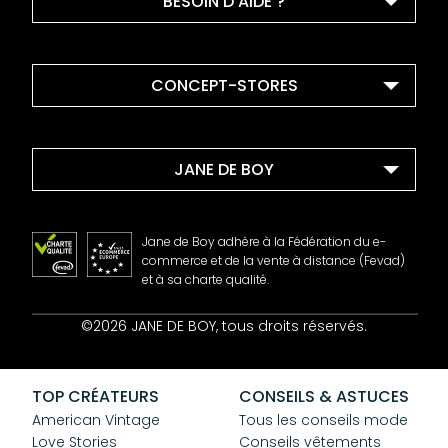
BESOIN D'AIDE ?
CONCEPT-STORES
JANE DE BOY
Jane de Boy adhère à la Fédération du e-
commerce et de la vente à distance (Fevad)
et à sa charte qualité.
Contact
©2026 JANE DE BOY, tous droits réservés.
Mentions Légales
CGV
Confidentialité
TOP CRÉATEURS
CONSEILS & ASTUCES
Cookies
American Vintage
Tous les conseils mode
Love Stories
Conseils vêtements