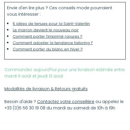
Blanchiment interdit
Envie d'en lire plus ? Ces conseils mode pourraient
Repassage 150°C max
vous intéresser :
Séchage tambour interdit
Nettoyage sec autorisé
5 idées de tenues pour la Saint-Valentin
Le marron devient le nouveau noir
Comment porter l'imprimé rayures ?
Comment adopter la tendance tailoring ?
Comment porter du blanc en hiver ?
Commandez aujourd'hui pour une livraison estimée entre
mardi 11 août et jeudi 13 août
Modalités de livraison & Retours gratuits
Besoin d'aide ?
Contactez votre conseillère
ou appelez le
+33 (0)5 56 30 19 08 du mardi au samedi de 10h à 19h