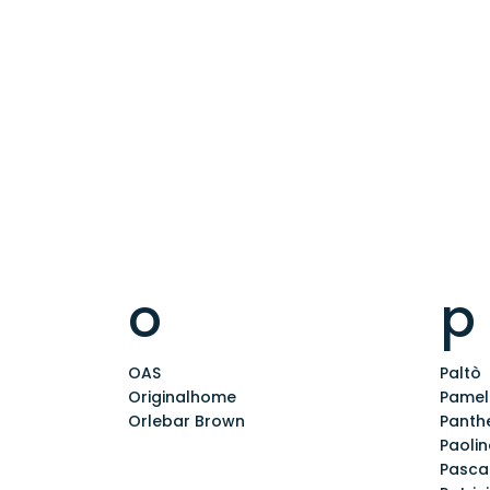
o
p
OAS
Paltò
Originalhome
Pamel
Orlebar Brown
Panthe
Paoli
Pasca