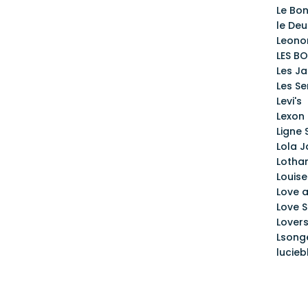
Le Bo
le Deu
Leono
LES B
Les J
Les Se
Levi's
Lexon
Ligne 
Lola 
Lotha
Louis
Love a
Love S
Lover
Lsong
lucie