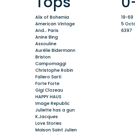
Tops
0
Alix of Bohemia
19-69
American Vintage
5 Oct
And... Paris
6397
Anine Bing
Assouline
Aurélie Bidermann
Briston
Campomaggi
Christophe Robin
Faliero Sarti
Forte Forte
Gigi Clozeau
HAPPY HAUS
Image Republic
Juliette has a gun
K.Jacques
Love Stories
Maison Saint Julien