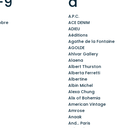
-9
a
A.P.C.
obre
ACE DENIM
ADIEU
Aéditions
Agathe de la Fontaine
AGOLDE
Ahlvar Gallery
Alaena
Albert Thurston
Alberta Ferretti
Albertine
Albin Michel
Alexa Chung
Alix of Bohemia
American Vintage
Amrose
Anaak
And... Paris