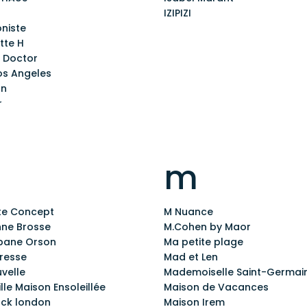
IZIPIZI
niste
tte H
 Doctor
os Angeles
on
r
m
ite Concept
M Nuance
nne Brosse
M.Cohen by Maor
bane Orson
Ma petite plage
tresse
Mad et Len
velle
Mademoiselle Saint-Germai
ille Maison Ensoleillée
Maison de Vacances
ack london
Maison Irem