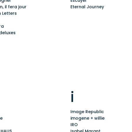
egher
Escuyer
, il fera jour
Eternal Journey
 Letters
ra
deluxes
i
Image Republic
re
imogene + willie
IRO
 HAUS
Isabel Marant