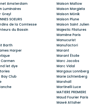
nnet Amsterdam
Maison Mallow
n Luminaires
Maison Margiela
r Greyl
Maison Mönik
ONNES SOEURS
Maison Plune
ardins de la Comtesse
Maison Saint Julien
nteurs du Bassin
Majestic Filatures
Mamène Paris
Manucurist
St Barth
Manufactori
James Harper
Marant
ntique
Marant Étoile
e Carmen
Marc Jacobs
nd let dye
Marc Vidal
tories
Margaux Lonnberg
s Bay Club
Marie Lichtenberg
e
Marshall
blanche
Martinelli Luce
MATIERE PREMIERE
Maud Fourier Paris
Mawé Attaher