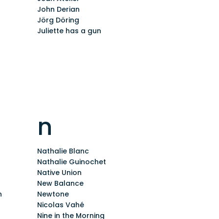
John Derian
Jörg Döring
Juliette has a gun
n
Nathalie Blanc
Nathalie Guinochet
Native Union
New Balance
n
Newtone
Nicolas Vahé
Nine in the Morning