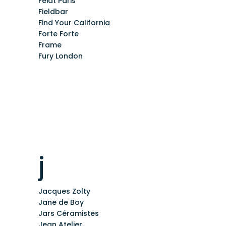
Feidt Paris
Fieldbar
Find Your California
Forte Forte
Frame
Fury London
j
Jacques Zolty
Jane de Boy
Jars Céramistes
Jean Atelier