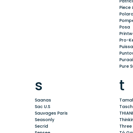
Patric
Piece 
Polaro
Pompe
Posa
Printw
Pro-K
Puiss
Puntov
Puraai
Pure 
s
t
Saanas
Tamah
Sac U.S
Tasch
Sauvages Paris
THIAN
Seasonly
Think
Secrid
Three
Sensee
Tó Ga