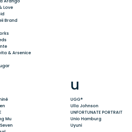
ia Arango
& Love
id
ii Brand
orks
eds
ante
ita & Arsenice
Sugar
u
iné
UGG®
en
Ulla Johnson
E
UNFORTUNATE PORTRAIT
ing Mu
Unio Hamburg
 Seven
Uyuni
ral