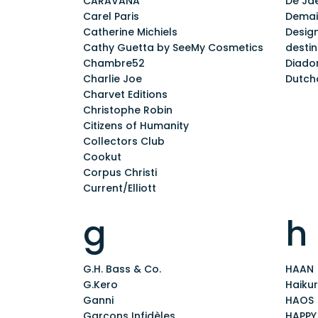
CARAVANA
De Ja
Carel Paris
Demain
Catherine Michiels
Design
Cathy Guetta by SeeMy Cosmetics
destin
Chambre52
Diado
Charlie Joe
Dutch
Charvet Editions
Christophe Robin
Citizens of Humanity
Collectors Club
Cookut
Corpus Christi
Current/Elliott
g
h
G.H. Bass & Co.
HAAN
G.Kero
Haiku
Ganni
HAOS
Garçons Infidèles
HAPPY