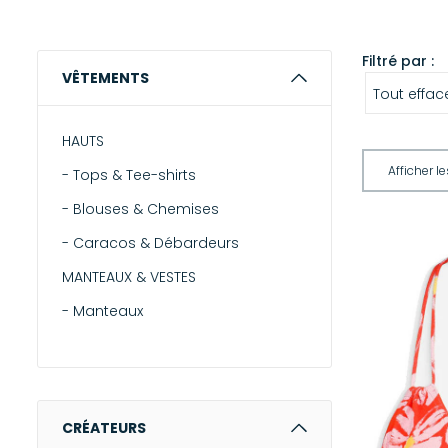
Filtré par :
VÊTEMENTS
Tout effac
HAUTS
-
Tops & Tee-shirts
-
Blouses & Chemises
-
Caracos & Débardeurs
MANTEAUX & VESTES
-
Manteaux
-
Vestes
-
Blazers
-
Doudounes
CRÉATEURS
-
Cuirs & Peaux lainées