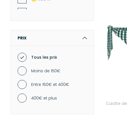
MAILLOTS DE BAIN
34
Marron
-
Maillots deux pièces
36
-
Maillots une pièce
Multicolore
VÊTEMENTS ENFANT
38
PRIX
Noir
40
Orange
Tous les prix
Rose
Moins de 150€
Vert
Entre 150€ et 400€
Violet
400€ et plus
Culotte d