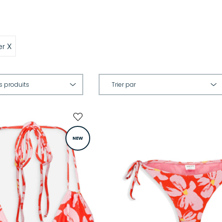
X
er
NEW