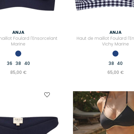
ANJA
ANJA
aillot Foulard l'Ensorcelant
Haut de maillot Foulard l'E
Marine
Vichy Marine
36
38
40
38
40
85,00 €
65,00 €