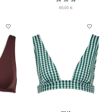
34
36
38
60,00 €