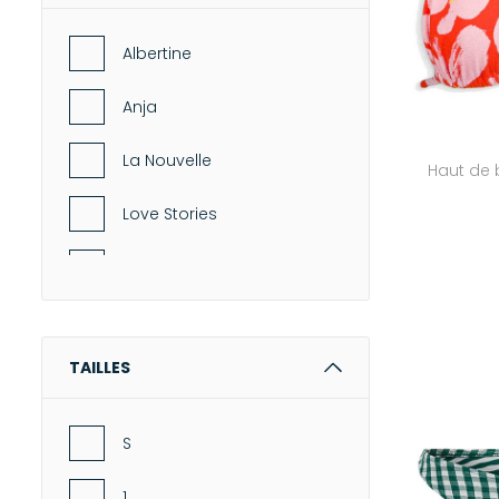
-
Capes
Albertine
ROBES
Anja
-
Robes longues
-
Robes courtes
La Nouvelle
Haut de b
-
Tuniques
Love Stories
MAILLES & SWEATS
-
Pulls
OAS
-
Sweat-shirts
Roseanna
-
Gilets & Cardigans
TAILLES
Xirena
BAS
-
Jeans
S
-
Pantalons
-
Jupes
1