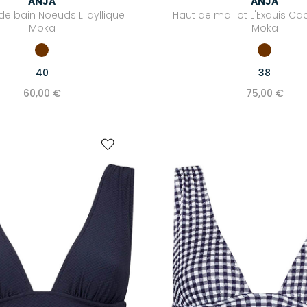
ANJA
ANJA
de bain Noeuds L'Idyllique
Haut de maillot L'Exquis C
Moka
Moka
40
38
60,00 €
75,00 €